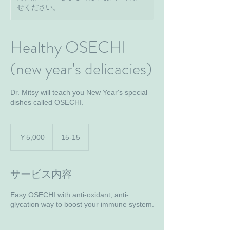
せください。
Healthy OSECHI
(new year's delicacies)
Dr. Mitsy will teach you New Year's special
dishes called OSECHI.
5,000
円
￥5,000
15-15
サービス内容
Easy OSECHI with anti-oxidant, anti-
glycation way to boost your immune system.