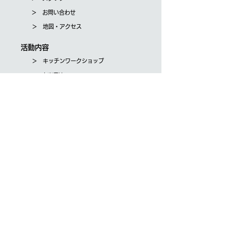
＞ お問い合わせ
＞ 地図・アクセス
活動内容
＞ キッチンワークショップ
＞ 音楽療法
＞ 療育
＞ バイオニューロ教材研修
＞ 講演会・講座
ご支援・寄付
＞ 会員募集
＞ 寄付のお申込み
About us
＞ Our policy
＞ Staff