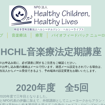
特定非営利活動法人​ヘルシーチルドレン・ヘルシーライブス
プ
音楽療法
療育
バイオフィードバック ニュー
HCHL音楽療法定期講座
※お申込み前に、必ず講座に関するご注意をご確認ください。
※お申し込み後の連絡はメールで行います。迷惑メール設定をされている場合は、
当法人からメール受信できるよう、予め端末の設定変更をお願いいたします。
2020年度 全5回
2020年度で三年目となりました。
谷とNPO代表の伊藤に加えて、外部講師としてニューヨークからアラン
年度は高知から鈴木琴栄氏を迎えてご自身のノードフ・ロビンズセンタ