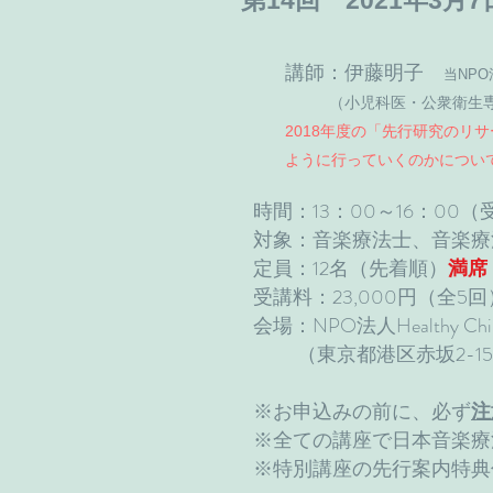
第14回 2021年3月
講師：伊藤明子
当NP
（小児科医・公衆衛生
​2018年度の「先行研究の
ように行っていくのかについ
​時間：13：00～16：00（
対象：音楽療法士、音楽療
定員：12名（先着順）
満席
受講料：23,000円（全5
会場：NPO法人Healthy Childre
（東京都港区赤坂2-1
※お申込みの前に、必ず
注
※全ての講座で日本音楽療
※特別講座の先行案内特典