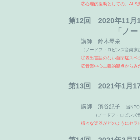
②心理的援助としての、AL
第12回 2020年11
「ノー
講師：鈴木琴栄
（ノードフ・ロビンズ音楽療
①表出言語のない自閉症スペ
②音楽中心主義的観点からみ
第13回 2021年1月
講師：濱谷紀子
当NP
（ノードフ・ロビンズ
様々な楽器がどのようにセラ