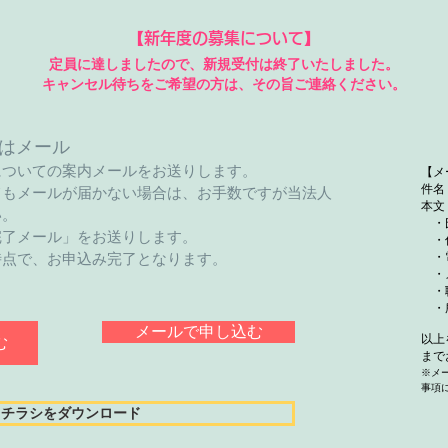
【新年度の募集について】
定員に達しましたので、新規受付は終了いたしました。
キャンセル待ちをご希望の方は、その旨ご連絡ください。
はメール
についての案内メールをお送りします。
【メ
てもメールが届かない場合は、お手数ですが当法人
件名
本文
い。
・氏
完了メール」をお送りします。
・住
時点で、お申込み完了となります。
・
・メ
・
・所
メールで申し込む
以上
む
まで
※メ
事項
チラシをダウンロード