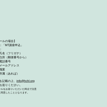
ールの場合】
：「MT講座申込」
：
名（フリガナ）
所（郵便番号から）
電話番号
ールアドレス
職業
属（あれば）
を記載の上、
info@hchl.org
お送りください。
ールをお送りいただいた時点で注意
に同意したこととなります。