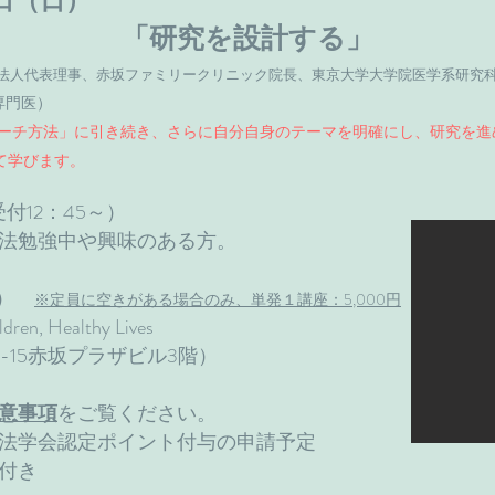
7日（日）
「研究を設計する」
O法人代表理事、赤坂ファミリークリニック院長、
東京大学大学院医学系研究科
専門医）
リサーチ方法」に引き続き、さらに自分自身のテーマを明確にし、研究を
て学びます。
受付12：45～）
法勉強中や興味のある方。
回）
※定員に空きがある場合のみ、単発１講座：5,000円
n, Healthy Lives
5-15赤坂プラザビル3階）
意事項
をご覧ください。
法学会認定ポイント付与の申請予定
付き