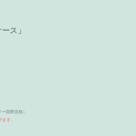
ケース」
リー国際資格）
びます。