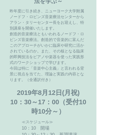
法を学ぶ～
昨年度に引き続き、ニューヨーク大学附属
ノードフ・ロビンズ音楽療法センターから
アラン・タリーセンター長をお迎えし、特
別講座を開催いたします。
創造的音楽療法ともいわれるノードフ・ロ
ビンズ音楽療法。創造的で音楽的に富んだ
このアプローチがいかに臨床や研究に活か
されているのか。また、その核となる臨床
的即興技法をピアノや楽器を使った実践形
式のワークショップで学びます。
今回は特に「音楽中心主義」と言われる背
景に視点を当てた、理論と実践の内容とな
ります。（全通訳付き）
2019年8月12日(月祝)
10：30～17：00（受付10
時10分～）
≪スケジュール≫
10：10 開場
10：30～12：30 基調講演