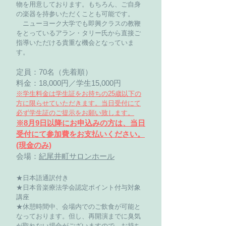
物を用意しております。もちろん、ご自身
の楽器を持参いただくことも可能です。
​ ニューヨーク大学でも即興クラスの教鞭
をとっているアラン・タリー氏から直接ご
指導いただける貴重な機会となっていま
す。
定員：70名（先着順）
料金：18,000円／学生15,000円
※学生料金は学生証をお持ちの25歳以下の
方に限らせていただきます。当日受付にて
必ず学生証のご提示をお願い致します。
​※8月9日以降にお申込みの方は、当日
受付にて参加費をお支払いください。
(現金のみ)
会場：
紀尾井町サロンホール
★日本語通訳付き
★日本音楽療法学会認定ポイント付与対象
講座
★休憩時間中、会場内でのご飲食が可能と
なっております。但し、再開演までに臭気
が取れない場合がございますので、お持ち