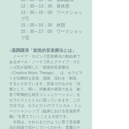
12：30～13：30 昼休憩
13：30～15：00 ワークショッ
プ①
15：00～15：30 休憩
15：30～17：00 ワークショッ
プ②
♪基調講演「創造的音楽療法とは」
ノードフ・ロビンズ音楽療法の創始者で
あるポール・ノードフ氏とクライブ・ロビ
ンズ氏が提唱した「創造的音楽療法
（Creative Music Therapy）」は、セラピス
トが治療的な音楽、場面、流れを「創造」
するとされています。音楽そのものを「治
療として」用い、対象者の表現である「創
造で即興的な相互コミュニケーション」を
セラピストとともに図っていきます。この
方法では、セラピストの“クリニカル・ミュ
ージシャンシップ（臨床における音楽的手
腕）”を育てていくことも大切です。
今回は、それらをどのように育て音楽療
法の現場で活かしていくのかを、貴重なケ