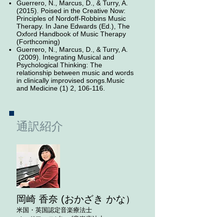
Guerrero, N., Marcus, D., & Turry, A.
(2015). Poised in the Creative Now:
Principles of Nordoff-Robbins Music
Therapy. In Jane Edwards (Ed.), The
Oxford Handbook of Music Therapy
(Forthcoming)
Guerrero, N., Marcus, D., & Turry, A.
(2009). Integrating Musical and
Psychological Thinking: The
relationship between music and words
in clinically improvised songs.Music
and Medicine (1) 2, 106-116.
通訳紹介
岡崎 香奈 (おかざき かな）
米国・英国認定音楽療法士