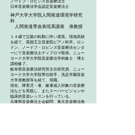
ノードフ・ロビンズ音楽療法士
日本音楽療法学会認定音楽療法士
​神戸大学
大学院人間発達環境学研究
科
人間発達専攻表現系講座 准教授
１４歳で父親の転勤に伴い渡英。
現地高校
を経て、英国王立音楽院ピアノ科卒。
ロン
ドン、ノードフ・ロビンズ音楽療法センタ
ーにて音楽療法士ディプロマ取得。ニュー
ヨーク大学大学院音楽療法学科修士・博士
課程修了。
岐阜県音楽療法研究所主任研究員、ニュー
ヨーク大学大学院専任助手、洗足学園音楽
大学准教授等を経て、現職。
現在、障害児・者、健康成人対象の音楽療
法などを実践し、またスーパービジョンや
臨床的音楽レッスンを行っている。
兵庫県音楽療法士会顧問、東北音楽療法推
進プロジェクト顧問。
日本音楽療法学会理事および同学会認定音
楽療法士、英国・米国公認音楽療法士、ノ
ードフ・ロビンズ音楽療法士レベルIII（教
員資格）取得。
日本音楽即興学会理事、日本臨床音楽研究