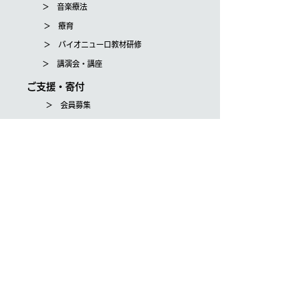
＞ 音楽療法
＞ 療育
＞ バイオニューロ教材研修
＞ 講演会・講座
ご支援・寄付
＞ 会員募集
＞ 寄付のお申込み
About us
＞ Our policy
＞ Staff
＞ Contact
＞ Access
What we do
＞ Kitchen workshop
＞ Music therapy