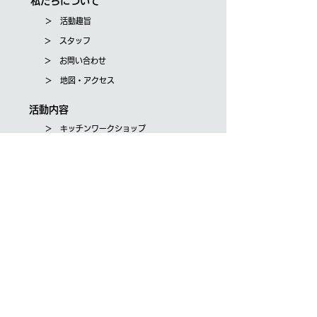
私たちについて
＞ 活動趣旨
＞ スタッフ
＞ お問い合わせ
＞ 地図・アクセス
活動内容
＞ キッチンワークショップ
＞ 音楽療法
＞ 療育
＞ バイオニューロ教材研修
＞ 講演会・講座
ご支援・寄付
＞ 会員募集
＞ 寄付のお申込み
About us